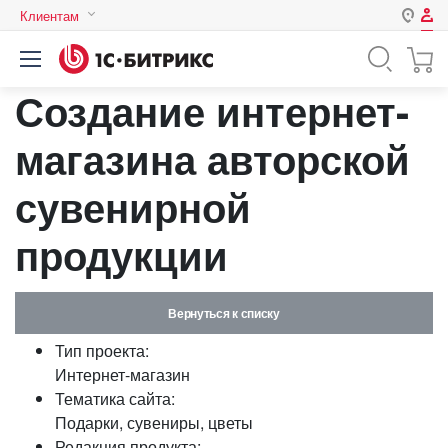
Клиентам
Авторизация
Россия
Создание интернет-
Нет аккаунта?
Зарегистрироваться
Казахстан
Беларусь
магазина авторской
Логин
сувенирной
Пароль
продукции
Запомнить меня на этом
компьютере
Вернуться к списку
Забыли свой пароль?
Тип проекта:
Интернет-магазин
Тематика сайта:
Подарки, сувениры, цветы
или войдите с помощью
Редакция продукта: