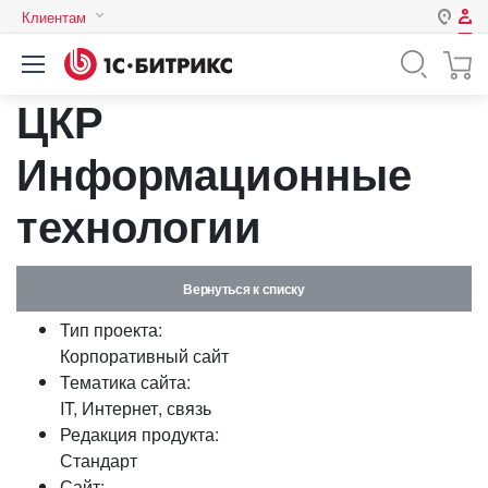
Клиентам
Авторизация
Россия
ЦКР
Нет аккаунта?
Зарегистрироваться
Казахстан
Беларусь
Информационные
Логин
технологии
Пароль
Вернуться к списку
Запомнить меня на этом
Тип проекта:
компьютере
Корпоративный сайт
Забыли свой пароль?
Тематика сайта:
IT, Интернет, связь
Редакция продукта:
Стандарт
или войдите с помощью
Сайт: