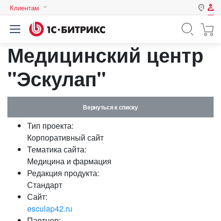
Клиентам
Авторизация
Россия
Медицинский центр
Нет аккаунта?
Зарегистрироваться
Казахстан
Беларусь
"Эскулап"
Логин
Вернуться к списку
Пароль
Тип проекта:
Корпоративный сайт
Запомнить меня на этом
Тематика сайта:
компьютере
Медицина и фармация
Забыли свой пароль?
Редакция продукта:
Стандарт
Сайт:
esculap42.ru
или войдите с помощью
Партнер: