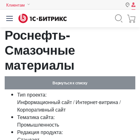
Клиентам
Авторизация
Россия
Роснефть-
Нет аккаунта?
Зарегистрироваться
Казахстан
Беларусь
Смазочные
Логин
материалы
Пароль
Вернуться к списку
Запомнить меня на этом
Тип проекта:
компьютере
Информационный сайт / Интернет-витрина /
Забыли свой пароль?
Корпоративный сайт
Тематика сайта:
Промышленность
Редакция продукта:
или войдите с помощью
Стандарт