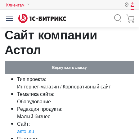
Клиентам
Авторизация
Россия
Сайт компании
Нет аккаунта?
Зарегистрироваться
Казахстан
Беларусь
Астол
Логин
Вернуться к списку
Пароль
Тип проекта:
Интернет-магазин / Корпоративный сайт
Запомнить меня на этом
Тематика сайта:
компьютере
Оборудование
Забыли свой пароль?
Редакция продукта:
Малый бизнес
Сайт:
astol.su
или войдите с помощью
Партнер: