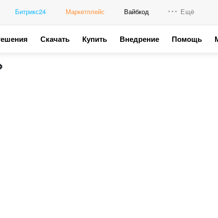
Битрикс24
Маркетплейс
Вайбкод
Ещё
Решения
Скачать
Купить
Внедрение
Помощь
Интеграци
»
Промо для