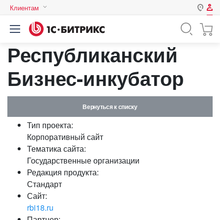
Клиентам
Авторизация
Россия
Республиканский
Нет аккаунта?
Зарегистрироваться
Казахстан
Беларусь
Бизнес-инкубатор
Логин
Вернуться к списку
Пароль
Тип проекта:
Корпоративный сайт
Запомнить меня на этом
Тематика сайта:
компьютере
Государственные организации
Забыли свой пароль?
Редакция продукта:
Стандарт
Сайт:
rbi18.ru
или войдите с помощью
Партнер: