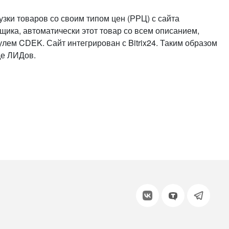
или войдите с помощью
зки товаров со своим типом цен (РРЦ) с сайта
щика, автоматически этот товар со всем описанием,
лем CDEK. Сайт интегрирован с Bitrix24. Таким образом
де ЛИДов.