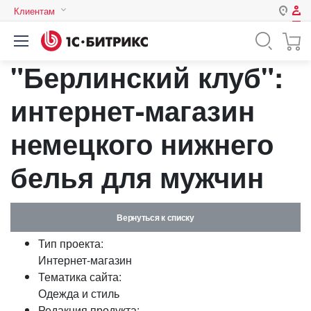
Клиентам
Авторизация
Россия
"Берлинский клуб":
Нет аккаунта?
Зарегистрироваться
Казахстан
Беларусь
интернет-магазин
Логин
немецкого нижнего
Пароль
белья для мужчин
Запомнить меня на этом
компьютере
Вернуться к списку
Забыли свой пароль?
Тип проекта:
Интернет-магазин
Тематика сайта:
Одежда и стиль
или войдите с помощью
Редакция продукта: