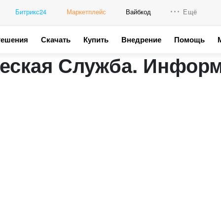
Битрикс24
Маркетплейс
Вайбкод
Ещё
Решения
Скачать
Купить
Внедрение
Помощь
Интеграци
еская Служба. Информ
Промо для