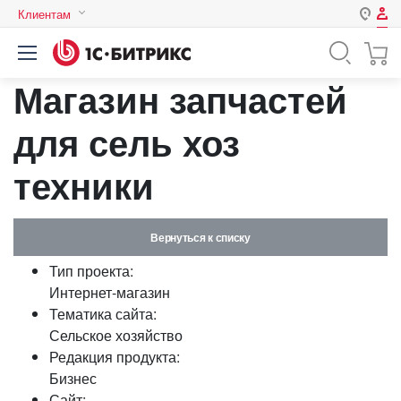
Клиентам
Авторизация
Россия
Магазин запчастей
Нет аккаунта?
Зарегистрироваться
Казахстан
Беларусь
для сель хоз
Логин
техники
Пароль
Вернуться к списку
Запомнить меня на этом
Тип проекта:
компьютере
Интернет-магазин
Забыли свой пароль?
Тематика сайта:
Сельское хозяйство
Редакция продукта:
Бизнес
или войдите с помощью
Сайт: