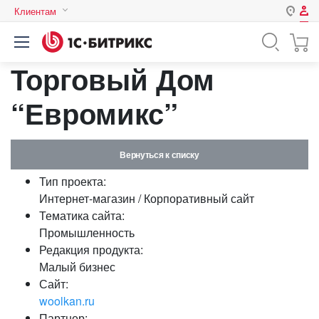
Клиентам
Авторизация
Россия
Торговый Дом
Нет аккаунта?
Зарегистрироваться
Казахстан
Беларусь
“Евромикс”
Логин
Вернуться к списку
Пароль
Тип проекта:
Интернет-магазин / Корпоративный сайт
Запомнить меня на этом
Тематика сайта:
компьютере
Промышленность
Забыли свой пароль?
Редакция продукта:
Малый бизнес
Сайт:
woolkan.ru
или войдите с помощью
Партнер: