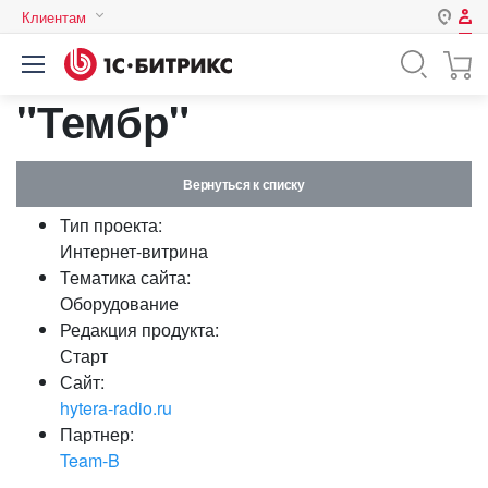
Клиентам
Авторизация
Россия
"Тембр"
Нет аккаунта?
Зарегистрироваться
Казахстан
Беларусь
Логин
Вернуться к списку
Тип проекта:
Пароль
Интернет-витрина
Тематика сайта:
Оборудование
Запомнить меня на этом
Редакция продукта:
компьютере
Старт
Забыли свой пароль?
Сайт:
hytera-radio.ru
Партнер:
Team-B
или войдите с помощью