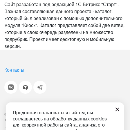
Сайт разработан под редакцией 1С Битрикс "Старт".
Важная составляющая данного проекта - каталог,
который был реализован с помощью дополнительного
модуля "Киоск". Каталог представляет собой две ветви,
которые в свою очередь разделены на множество
подрубрик. Проект имеет десктопную и мобильную
версии.
Контакты
Продолжая пользоваться сайтом, вы
© 2001-2026 «Битрикс», «1С-Битрикс». Работает на
соглашаетесь на обработку данных cookies
1С-Битрикс: Управление сайтом.
для корректной работы сайта, анализа его
Политика обработки персональных данных
Наша ИТ-деятельность