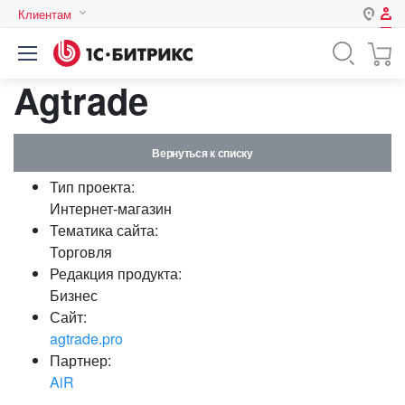
Клиентам
Авторизация
Россия
Agtrade
Нет аккаунта?
Зарегистрироваться
Казахстан
Беларусь
Логин
Вернуться к списку
Тип проекта:
Пароль
Интернет-магазин
Тематика сайта:
Торговля
Запомнить меня на этом
Редакция продукта:
компьютере
Бизнес
Забыли свой пароль?
Сайт:
agtrade.pro
Партнер:
AiR
или войдите с помощью