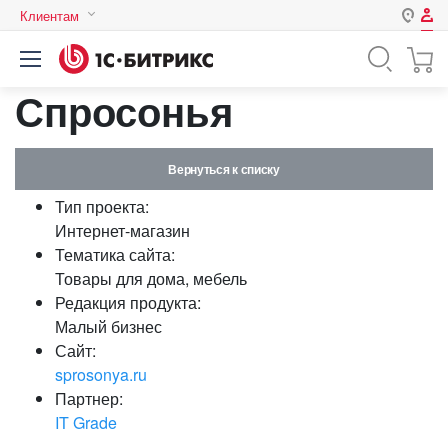
Клиентам
Авторизация
Россия
Спросонья
Нет аккаунта?
Зарегистрироваться
Казахстан
Беларусь
Логин
Вернуться к списку
Тип проекта:
Пароль
Интернет-магазин
Тематика сайта:
Товары для дома, мебель
Запомнить меня на этом
Редакция продукта:
компьютере
Малый бизнес
Забыли свой пароль?
Сайт:
sprosonya.ru
Партнер:
IT Grade
или войдите с помощью