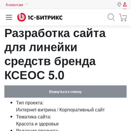
Клиентам
Авторизация
Россия
Разработка сайта
Нет аккаунта?
Зарегистрироваться
Казахстан
Беларусь
для линейки
Логин
средств бренда
Пароль
КСЕОС 5.0
Запомнить меня на этом
компьютере
Вернуться к списку
Забыли свой пароль?
Тип проекта:
Интернет-витрина / Корпоративный сайт
Тематика сайта:
Красота и здоровье
или войдите с помощью
Редакция продукта: