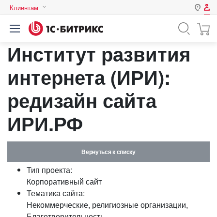
Клиентам
Авторизация
Россия
Институт развития
Нет аккаунта?
Зарегистрироваться
Казахстан
Беларусь
интернета (ИРИ):
Логин
редизайн сайта
Пароль
ИРИ.РФ
Запомнить меня на этом
компьютере
Вернуться к списку
Забыли свой пароль?
Тип проекта:
Корпоративный сайт
Тематика сайта:
Некоммерческие, религиозные организации,
или войдите с помощью
Благотворительность