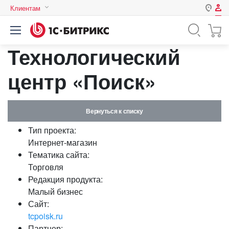
Клиентам
Авторизация
Россия
Технологический
Нет аккаунта?
Зарегистрироваться
Казахстан
Беларусь
центр «Поиск»
Логин
Вернуться к списку
Пароль
Тип проекта:
Интернет-магазин
Запомнить меня на этом
Тематика сайта:
компьютере
Торговля
Забыли свой пароль?
Редакция продукта:
Малый бизнес
Сайт:
tcpoisk.ru
или войдите с помощью
Партнер: