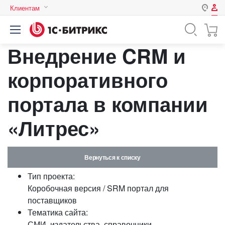
Клиентам
Авторизация
Россия
Внедрение CRM и
Нет аккаунта?
Зарегистрироваться
Казахстан
Беларусь
корпоративного
Логин
портала в компании
Пароль
«Литрес»
Запомнить меня на этом
компьютере
Вернуться к списку
Забыли свой пароль?
Тип проекта:
Коробочная версия / SRM портал для
поставщиков
Тематика сайта:
или войдите с помощью
СМИ, издательства, справочники