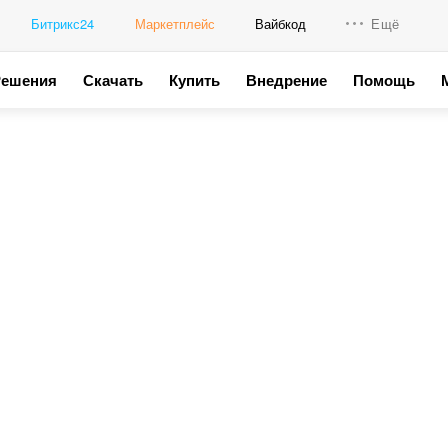
Битрикс24
Маркетплейс
Вайбкод
Ещё
Решения
Скачать
Купить
Внедрение
Помощь
Интеграци
Промо для