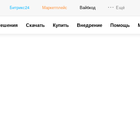
Битрикс24
Маркетплейс
Вайбкод
Ещё
Решения
Скачать
Купить
Внедрение
Помощь
Интеграци
Промо для