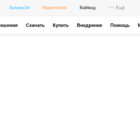
Битрикс24
Маркетплейс
Вайбкод
Ещё
Решения
Скачать
Купить
Внедрение
Помощь
Интеграци
Промо для