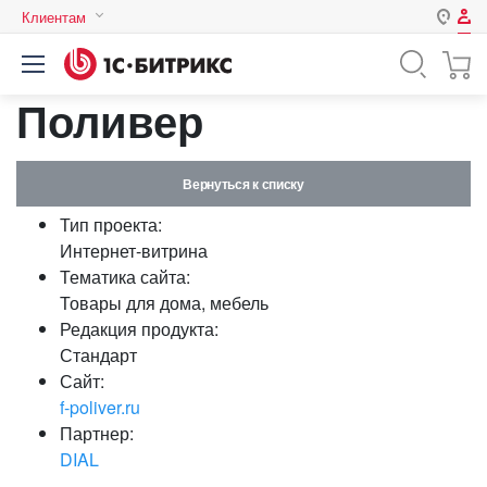
Клиентам
Авторизация
Россия
Поливер
Нет аккаунта?
Зарегистрироваться
Казахстан
Беларусь
Логин
Вернуться к списку
Тип проекта:
Пароль
Интернет-витрина
Тематика сайта:
Товары для дома, мебель
Запомнить меня на этом
Редакция продукта:
компьютере
Стандарт
Забыли свой пароль?
Сайт:
f-poliver.ru
Партнер:
DIAL
или войдите с помощью