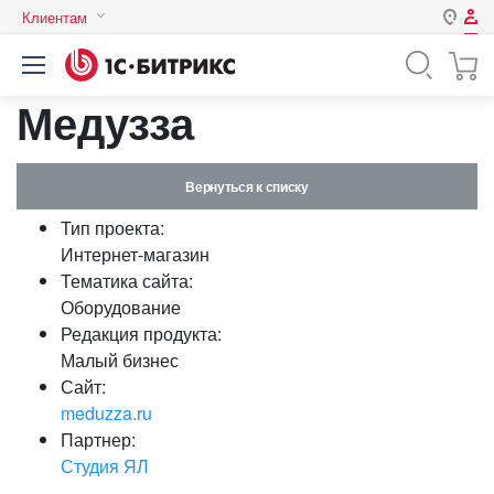
Клиентам
Авторизация
Россия
Медузза
Нет аккаунта?
Зарегистрироваться
Казахстан
Беларусь
Логин
Вернуться к списку
Тип проекта:
Пароль
Интернет-магазин
Тематика сайта:
Оборудование
Запомнить меня на этом
Редакция продукта:
компьютере
Малый бизнес
Забыли свой пароль?
Сайт:
meduzza.ru
Партнер:
Студия ЯЛ
или войдите с помощью