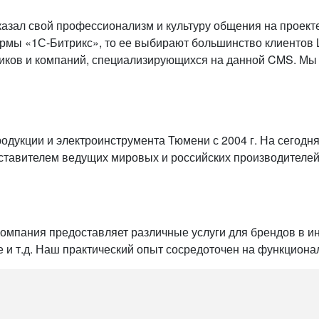
оказал свой профессионализм и культуру общения на проект
ормы «1С-Битрикс», то ее выбирают большинство клиентов L
иков и компаний, специализирующихся на данной CMS. Мы 
дукции и электроинструмента Тюмени с 2004 г. На сегодн
авителем ведущих мировых и российских производителей та
мпания предоставляет различные услуги для брендов в инт
е и т.д. Наш практический опыт сосредоточен на функциона