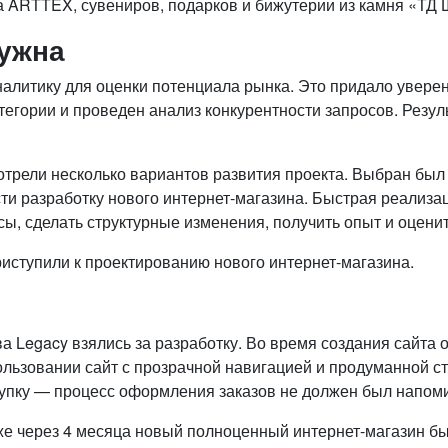
а ARTTEX, сувениров, подарков и бижутерии из камня «ТД 
нужна
тику для оценки потенциала рынка. Это придало уверенно
егории и проведен анализ конкурентности запросов. Резул
трели несколько вариантов развития проекта. Выбран был 
ести разработку нового интернет-магазина. Быстрая реализ
ы, сделать структурные изменения, получить опыт и оцен
риступили к проектированию нового интернет-магазина.
а Legacy взялись за разработку. Во время создания сайта 
ользовании сайт с прозрачной навигацией и продуманной с
купку — процесс оформления заказов не должен был напоми
 уже через 4 месяца новый полноценный интернет-магазин б