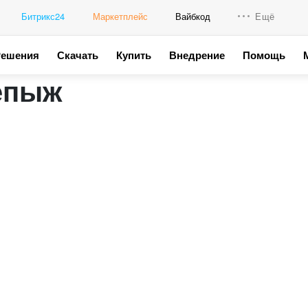
Битрикс24
Маркетплейс
Вайбкод
Ещё
Решения
Скачать
Купить
Внедрение
Помощь
Интеграци
епыж
Промо для