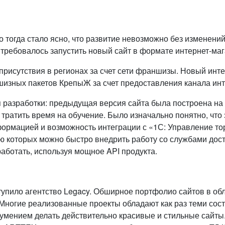
о тогда стало ясно, что развитие невозможно без изменени
 требовалось запустить новый сайт в формате интернет-маг
исутствия в регионах за счет сети франшизы. Новый инт
изных пакетов КрепыЖ за счет предоставления канала инт
зработки: предыдущая версия сайта была построена на 
ь тратить время на обучение. Было изначально понятно, чт
формацией и возможность интеграции с «1С: Управление то
ю которых можно быстро внедрить работу со службами дос
ботать, используя мощное API продукта.
упило агентство Legacy. Обширное портфолио сайтов в обл
 Многие реализованные проекты обладают как раз теми со
и умением делать действительно красивые и стильные сайты