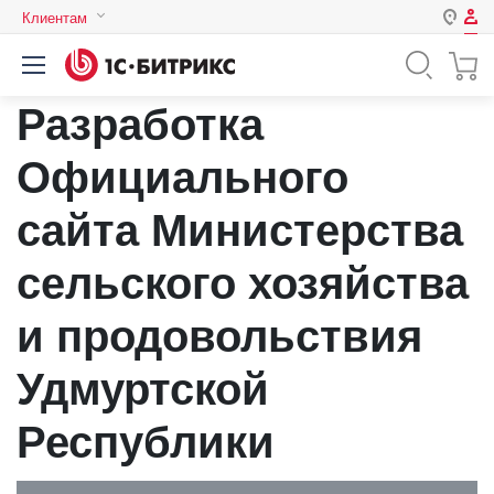
Клиентам
Авторизация
Россия
Разработка
Нет аккаунта?
Зарегистрироваться
Казахстан
Беларусь
Официального
Логин
сайта Министерства
Пароль
сельского хозяйства
и продовольствия
Запомнить меня на этом
компьютере
Удмуртской
Забыли свой пароль?
Республики
или войдите с помощью