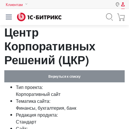
Клиентам
Авторизация
Россия
Центр
Нет аккаунта?
Зарегистрироваться
Казахстан
Беларусь
Корпоративных
Логин
Решений (ЦКР)
Пароль
Вернуться к списку
Запомнить меня на этом
Тип проекта:
компьютере
Корпоративный сайт
Забыли свой пароль?
Тематика сайта:
Финансы, бухгалтерия, банк
Редакция продукта:
Стандарт
или войдите с помощью
Сайт: