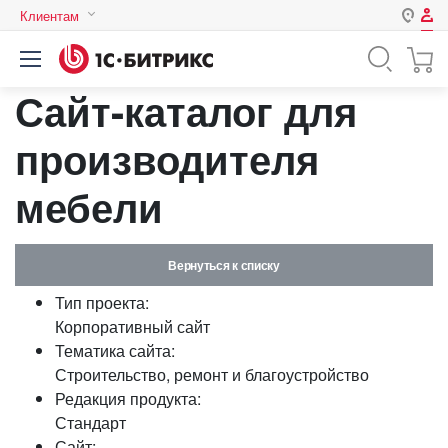
Клиентам
Авторизация
Россия
Сайт-каталог для
Нет аккаунта?
Зарегистрироваться
Казахстан
Беларусь
производителя
Логин
мебели
Пароль
Вернуться к списку
Запомнить меня на этом
Тип проекта:
компьютере
Корпоративный сайт
Забыли свой пароль?
Тематика сайта:
Строительство, ремонт и благоустройство
Редакция продукта:
Стандарт
или войдите с помощью
Сайт: