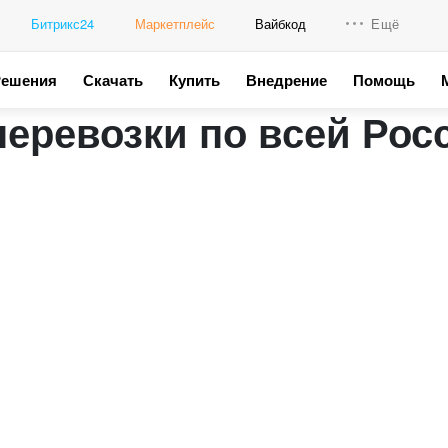
Битрикс24
Маркетплейс
Вайбкод
Ещё
Решения
Скачать
Купить
Внедрение
Помощь
Интеграци
перевозки по всей Рос
Промо для