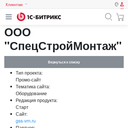
Клиентам
Авторизация
Россия
ООО
Нет аккаунта?
Зарегистрироваться
Казахстан
Беларусь
"СпецСтройМонтаж"
Логин
Вернуться к списку
Пароль
Тип проекта:
Промо-сайт
Запомнить меня на этом
Тематика сайта:
компьютере
Оборудование
Забыли свой пароль?
Редакция продукта:
Старт
Сайт:
gss-vrn.ru
или войдите с помощью
Партнер: