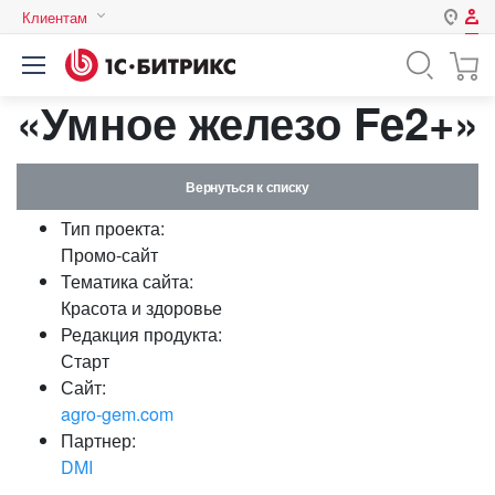
Клиентам
Авторизация
Россия
«Умное железо Fe2+»
Нет аккаунта?
Зарегистрироваться
Казахстан
Беларусь
Логин
Вернуться к списку
Тип проекта:
Пароль
Промо-сайт
Тематика сайта:
Красота и здоровье
Запомнить меня на этом
Редакция продукта:
компьютере
Старт
Забыли свой пароль?
Сайт:
agro-gem.com
Партнер:
DMI
или войдите с помощью