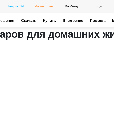
Битрикс24
Маркетплейс
Вайбкод
Ещё
Решения
Скачать
Купить
Внедрение
Помощь
Интеграци
варов для домашних ж
Промо для