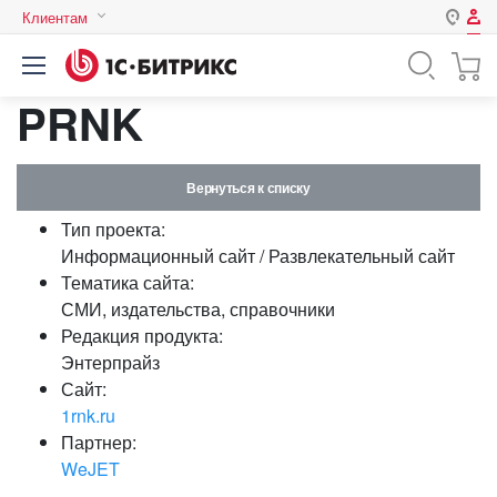
Клиентам
Авторизация
Россия
PRNK
Нет аккаунта?
Зарегистрироваться
Казахстан
Беларусь
Логин
Вернуться к списку
Тип проекта:
Пароль
Информационный сайт / Развлекательный сайт
Тематика сайта:
СМИ, издательства, справочники
Запомнить меня на этом
Редакция продукта:
компьютере
Энтерпрайз
Забыли свой пароль?
Сайт:
1rnk.ru
Партнер:
WeJET
или войдите с помощью