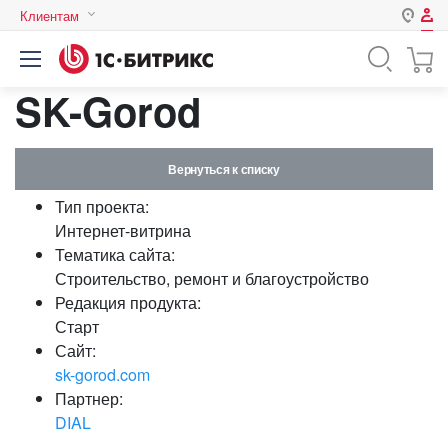
Клиентам
Авторизация
Россия
SK-Gorod
Нет аккаунта?
Зарегистрироваться
Казахстан
Беларусь
Логин
Вернуться к списку
Тип проекта:
Пароль
Интернет-витрина
Тематика сайта:
Строительство, ремонт и благоустройство
Запомнить меня на этом
Редакция продукта:
компьютере
Старт
Забыли свой пароль?
Сайт:
sk-gorod.com
Партнер:
DIAL
или войдите с помощью