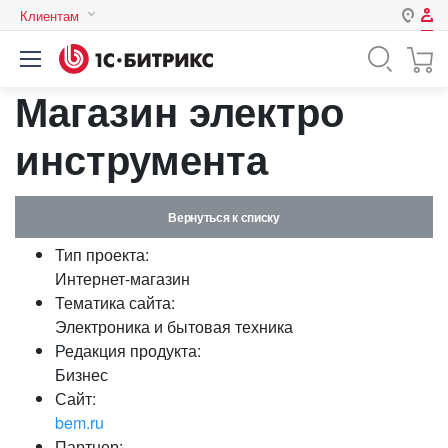
Клиентам
Авторизация
Россия
Магазин электро
Нет аккаунта?
Зарегистрироваться
Казахстан
Беларусь
инструмента
Логин
Вернуться к списку
Пароль
Тип проекта:
Интернет-магазин
Запомнить меня на этом
Тематика сайта:
компьютере
Электроника и бытовая техника
Забыли свой пароль?
Редакция продукта:
Бизнес
Сайт:
bem.ru
или войдите с помощью
Партнер: