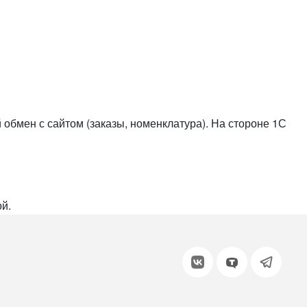
или войдите с помощью
обмен с сайтом (заказы, номенклатура). На стороне 1С
й.