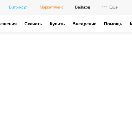
Битрикс24
Маркетплейс
Вайбкод
Ещё
Решения
Скачать
Купить
Внедрение
Помощь
Интеграци
Промо для