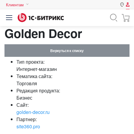
Клиентам
Авторизация
Россия
Golden Decor
Нет аккаунта?
Зарегистрироваться
Казахстан
Беларусь
Логин
Вернуться к списку
Тип проекта:
Пароль
Интернет-магазин
Тематика сайта:
Торговля
Запомнить меня на этом
Редакция продукта:
компьютере
Бизнес
Забыли свой пароль?
Сайт:
golden-decor.ru
Партнер:
site360.pro
или войдите с помощью