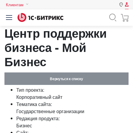
Клиентам
Авторизация
Россия
Центр поддержки
Нет аккаунта?
Зарегистрироваться
Казахстан
Беларусь
бизнеса - Мой
Логин
Бизнес
Пароль
Вернуться к списку
Запомнить меня на этом
Тип проекта:
компьютере
Корпоративный сайт
Забыли свой пароль?
Тематика сайта:
Государственные организации
Редакция продукта:
Бизнес
или войдите с помощью
Сайт: