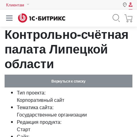
Клиентам
Авторизация
Россия
Контрольно-счётная
Нет аккаунта?
Зарегистрироваться
Казахстан
Беларусь
палата Липецкой
Логин
области
Пароль
Вернуться к списку
Запомнить меня на этом
Тип проекта:
компьютере
Корпоративный сайт
Забыли свой пароль?
Тематика сайта:
Государственные организации
Редакция продукта:
Старт
или войдите с помощью
Сайт: