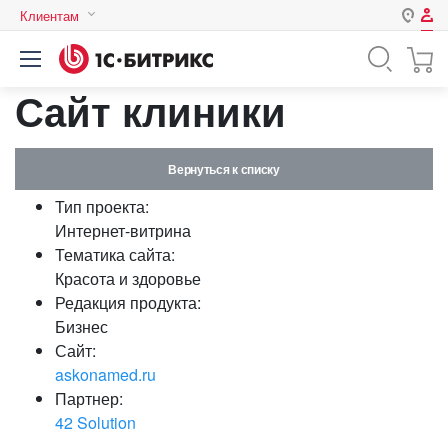
Клиентам
Авторизация
Россия
Сайт клиники
Нет аккаунта?
Зарегистрироваться
Казахстан
Беларусь
Логин
Вернуться к списку
Тип проекта:
Пароль
Интернет-витрина
Тематика сайта:
Красота и здоровье
Запомнить меня на этом
Редакция продукта:
компьютере
Бизнес
Забыли свой пароль?
Сайт:
askonamed.ru
Партнер:
42 Solution
или войдите с помощью