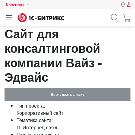
Клиентам
Авторизация
Россия
Сайт для
Нет аккаунта?
Зарегистрироваться
Казахстан
Беларусь
консалтинговой
Логин
компании Вайз -
Пароль
Эдвайс
Запомнить меня на этом
компьютере
Вернуться к списку
Забыли свой пароль?
Тип проекта:
Корпоративный сайт
Тематика сайта:
IT, Интернет, связь
или войдите с помощью
Редакция продукта: