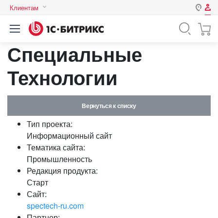
Клиентам
Авторизация
Россия
Специальные
Нет аккаунта?
Зарегистрироваться
Казахстан
Беларусь
Технологии
Логин
Вернуться к списку
Пароль
Тип проекта:
Информационный сайт
Запомнить меня на этом
Тематика сайта:
компьютере
Промышленность
Забыли свой пароль?
Редакция продукта:
Старт
Сайт:
spectech-ru.com
или войдите с помощью
Партнер: