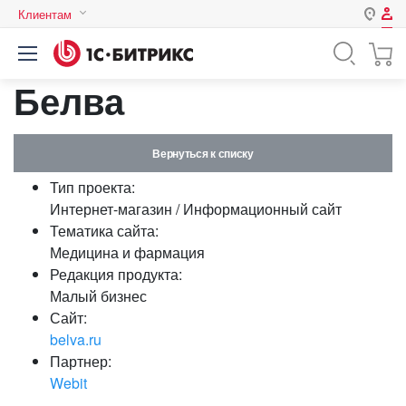
Клиентам
Авторизация
Россия
Белва
Нет аккаунта?
Зарегистрироваться
Казахстан
Беларусь
Логин
Вернуться к списку
Тип проекта:
Пароль
Интернет-магазин / Информационный сайт
Тематика сайта:
Медицина и фармация
Запомнить меня на этом
Редакция продукта:
компьютере
Малый бизнес
Забыли свой пароль?
Сайт:
belva.ru
Партнер:
Webit
или войдите с помощью