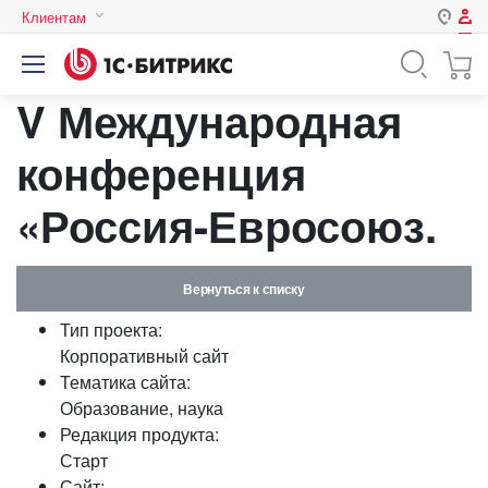
Клиентам
Авторизация
Россия
V Международная
Нет аккаунта?
Зарегистрироваться
Казахстан
Беларусь
конференция
Логин
«Россия-Евросоюз.
Пароль
Вернуться к списку
Запомнить меня на этом
Тип проекта:
компьютере
Корпоративный сайт
Забыли свой пароль?
Тематика сайта:
Образование, наука
Редакция продукта:
Старт
или войдите с помощью
Сайт: