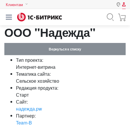
Клиентам
Авторизация
Россия
ООО "Надежда"
Нет аккаунта?
Зарегистрироваться
Казахстан
Беларусь
Логин
Вернуться к списку
Тип проекта:
Пароль
Интернет-витрина
Тематика сайта:
Сельское хозяйство
Запомнить меня на этом
Редакция продукта:
компьютере
Старт
Забыли свой пароль?
Сайт:
надежда.pw
Партнер:
Team-B
или войдите с помощью