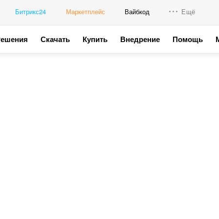
Битрикс24
Маркетплейс
Вайбкод
Ещё
Решения
Скачать
Купить
Внедрение
Помощь
Интеграци
Промо для