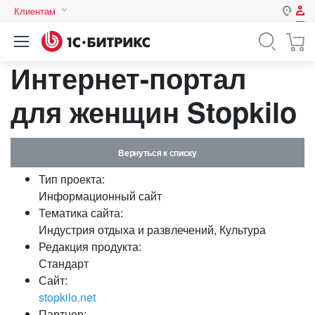
Клиентам
Авторизация
Россия
Интернет-портал
Нет аккаунта?
Зарегистрироваться
Казахстан
Беларусь
для женщин Stopkilo
Логин
Вернуться к списку
Пароль
Тип проекта:
Информационный сайт
Запомнить меня на этом
Тематика сайта:
компьютере
Индустрия отдыха и развлечений, Культура
Забыли свой пароль?
Редакция продукта:
Стандарт
Сайт:
stopkilo.net
или войдите с помощью
Партнер: