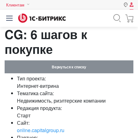
Клиентам
Авторизация
Россия
CG: 6 шагов к
Нет аккаунта?
Зарегистрироваться
Казахстан
Беларусь
покупке
Логин
Вернуться к списку
Пароль
Тип проекта:
Интернет-витрина
Запомнить меня на этом
Тематика сайта:
компьютере
Недвижимость, риэлтерские компании
Забыли свой пароль?
Редакция продукта:
Старт
Сайт:
online.capitalgroup.ru
или войдите с помощью
Партнер: