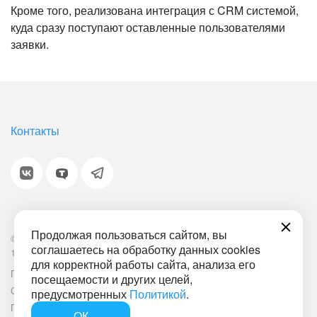
Кроме того, реализована интеграция с CRM системой,
куда сразу поступают оставленные пользователями
заявки.
Контакты
Продолжая пользоваться сайтом, вы
© 2001-2026 «Битрикс», «1С-Битрикс». Работает на
соглашаетесь на обработку данных cookies
1С-Битрикс: Управление сайтом.
для корректной работы сайта, анализа его
Политика обработки персональных данных
Наша ИТ-деятельность
посещаемости и других целей,
Соглашение об использовании сайта
Документ СОУТ
предусмотренных
Политикой
.
План мероприятий по улучшению условий труда
ОК