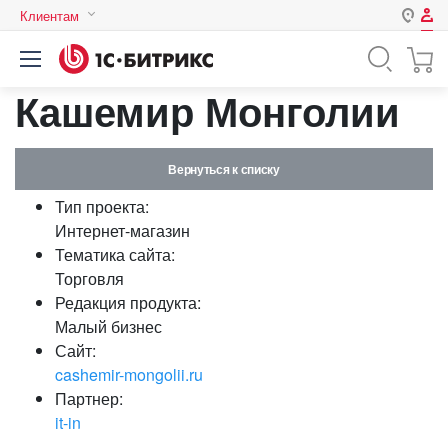
Клиентам
Авторизация
Россия
Кашемир Монголии
Нет аккаунта?
Зарегистрироваться
Казахстан
Беларусь
Логин
Вернуться к списку
Тип проекта:
Пароль
Интернет-магазин
Тематика сайта:
Торговля
Запомнить меня на этом
Редакция продукта:
компьютере
Малый бизнес
Забыли свой пароль?
Сайт:
cashemir-mongolii.ru
Партнер:
it-in
или войдите с помощью