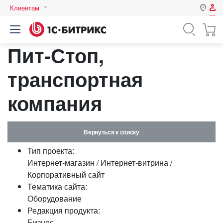
Клиентам
Авторизация
Россия
Пит-Стоп,
Нет аккаунта?
Зарегистрироваться
Казахстан
Беларусь
транспортная
Логин
компания
Пароль
Вернуться к списку
Запомнить меня на этом
Тип проекта:
компьютере
Интернет-магазин / Интернет-витрина /
Забыли свой пароль?
Корпоративный сайт
Тематика сайта:
Оборудование
Редакция продукта:
или войдите с помощью
Бизнес